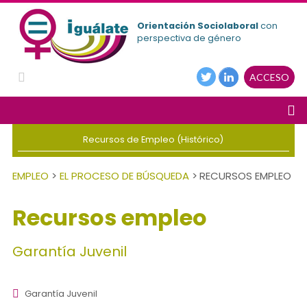
Orientación Sociolaboral
con
perspectiva de género
ACCESO
Recursos de Empleo (Histórico)
EMPLEO
>
EL PROCESO DE BÚSQUEDA
>
RECURSOS EMPLEO
Recursos empleo
Garantía Juvenil
Garantía Juvenil